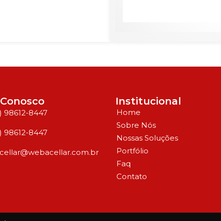
 Conosco
Institucional
Home
1) 98612-8447
Sobre Nós
1) 98612-8447
Nossas Soluções
Portfólio
cellar@webacellar.com.br
Faq
Contato