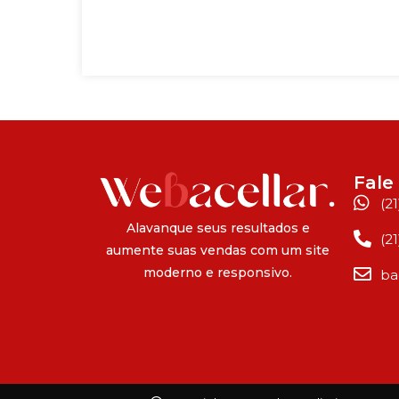
Fale
(2
Alavanque seus resultados e
(2
aumente suas vendas com um site
moderno e responsivo.
ba