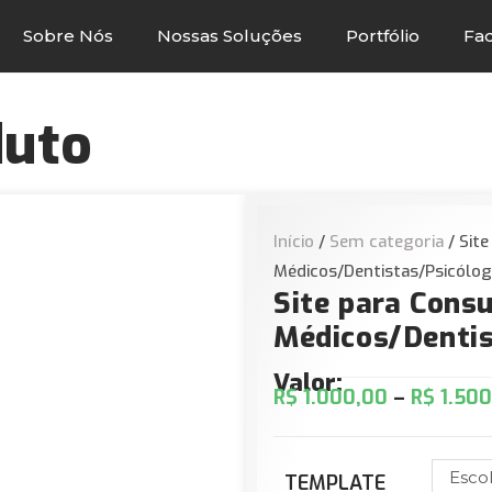
Sobre Nós
Nossas Soluções
Portfólio
Fa
duto
Início
/
Sem categoria
/ Site
Médicos/Dentistas/Psicólo
Site para Consu
Médicos/Dentis
Valor:
R$
1.000,00
–
R$
1.500
Esco
TEMPLATE