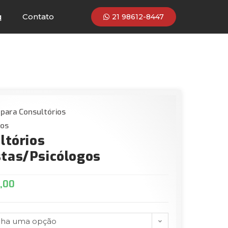
q
Contato
21 98612-8447
 para Consultórios
gos
ltórios
tas/Psicólogos
,00
lha uma opção